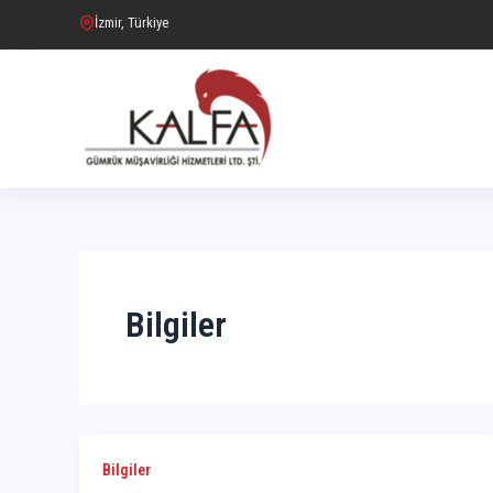
İçeriğe
İzmir, Türkiye
atla
Bilgiler
Bilgiler