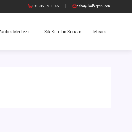
+90 536 572 15 55
bahar@kalfagmrk.com
Yardım Merkezi
Sık Sorulan Sorular
İletişim