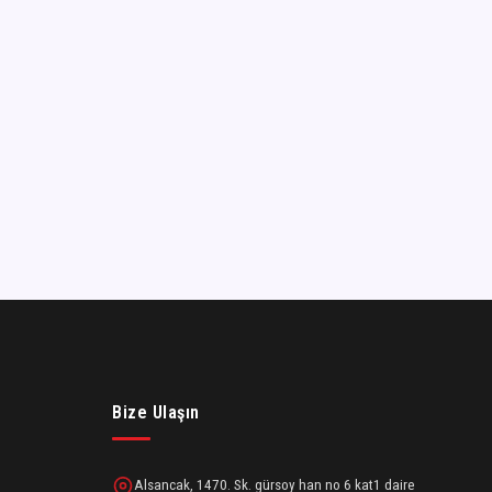
Bize Ulaşın
Alsancak, 1470. Sk. gürsoy han no 6 kat1 daire