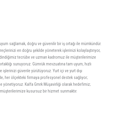
 uyum sağlamak, doğru ve güvenilir bir iş ortağı ile mümkündür.
reçlerinizi en doğru şekilde yöneterek işlerinizi kolaylaştırıyor,
edindiğimiz tecrübe ve uzman kadromuz ile müşterilerimize
 ortaklığı sunuyoruz. Gümrük mevzuatına tam uyum, hızlı
işlerinizi güvenle yürütüyoruz. Yurt içi ve yurt dışı
de, her ölçekteki firmaya profesyonel destek sağlıyor;
le yönetiyoruz. Kalfa Gmrk Müşavirliği olarak hedefimiz;
k müşterilerimize kusursuz bir hizmet sunmaktır.