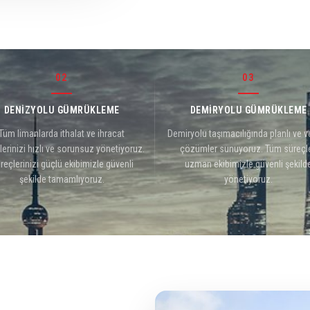
02
03
DENİZYOLU GÜMRÜKLEME
DEMİRYOLU GÜMRÜKLEME
Tüm limanlarda ithalat ve ihracat
Demiryolu taşımacılığında planlı ve v
lerinizi hızlı ve sorunsuz yönetiyoruz.
çözümler sunuyoruz. Tüm süreçle
reçlerinizi güçlü ekibimizle güvenli
uzman ekibimizle güvenli şekild
şekilde tamamlıyoruz.
yönetiyoruz.