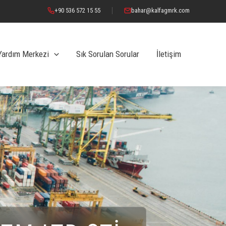
+90 536 572 15 55
bahar@kalfagmrk.com
Yardım Merkezi
Sık Sorulan Sorular
İletişim