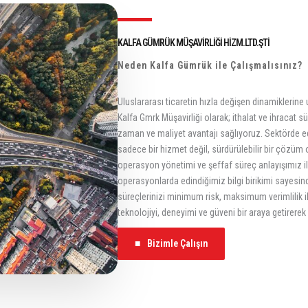
KALFA GÜMRÜK MÜŞAVİRLİĞİ HİZM.LTD.ŞTİ
Neden Kalfa Gümrük ile Çalışmalısınız?
Uluslararası ticaretin hızla değişen dinamiklerine
Kalfa Gmrk Müşavirliği olarak; ithalat ve ihracat sü
zaman ve maliyet avantajı sağlıyoruz. Sektörde 
sadece bir hizmet değil, sürdürülebilir bir çözüm
operasyon yönetimi ve şeffaf süreç anlayışımız ile 
operasyonlarda edindiğimiz bilgi birikimi sayesin
süreçlerinizi minimum risk, maksimum verimlilik i
teknolojiyi, deneyimi ve güveni bir araya getirere
■
Bizimle Çalışın