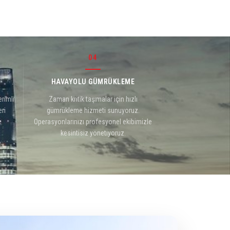
04
HAVAYOLU GÜMRÜKLEME
erimli
Zaman kritik taşımalar için hızlı
ri
gümrükleme hizmeti sunuyoruz.
e
Operasyonlarınızı profesyonel ekibimizle
kesintisiz yönetiyoruz.