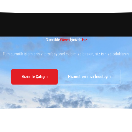
Gümrükte
Güven
İşinizde
Hız
Tüm gümrük işlemlerinizi profesyonel ekibimize bırakın, siz işinize odaklanın.
Bizimle Çalışın
Hizmetlerimizi İnceleyin