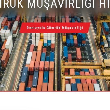
RÜK MÜŞAVİRLİĞİ Hİ
Demiryolu Gümrük Müşavirliği